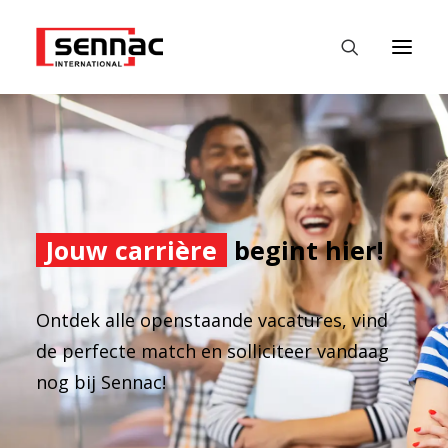
HOME
WERKGEVERS
WERKZOEKENDE
Jouw carrière
begint hier!
FASTEST
DATALABS
Ontdek alle openstaande vacatures, vind
de perfecte match en solliciteer vandaag
NIEUWS
nog bij Sennac!
CONTACT
NEDERLANDS