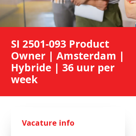
SI 2501-093 Product
Owner | Amsterdam |
Hybride | 36 uur per
week
Vacature info