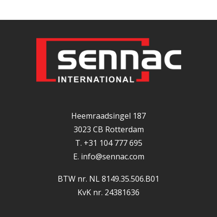
Heemraadsingel 187
3023 CB Rotterdam
T. +31 104 777 695
E.
info@sennac.com
BTW nr. NL 8149.35.506.B01
KvK nr. 24381636