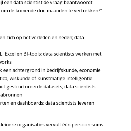
l een data scientist de vraag beantwoordt
co om de komende drie maanden te vertrekken?”
:
en zich op het verleden en heden; data
 Excel en BI-tools; data scientists werken met
works
k een achtergrond in bedrijfskunde, economie
matica, wiskunde of kunstmatige intelligentie
t gestructureerde datasets; data scientists
atabronnen
ten en dashboards; data scientists leveren
 kleinere organisaties vervult één persoon soms