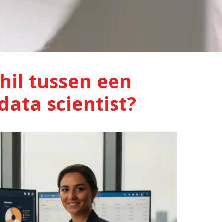
hil tussen een
data scientist?