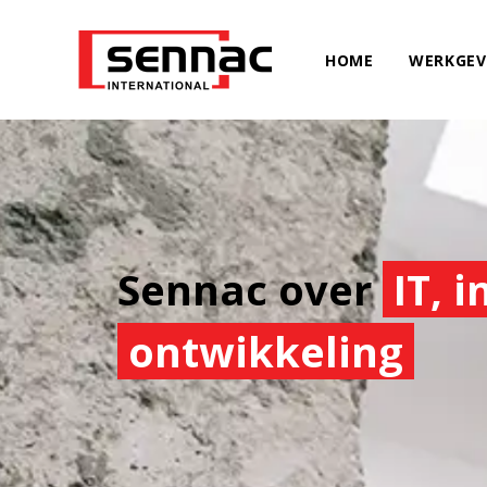
HOME
WERKGEV
Sennac over
IT, 
ontwikkeling