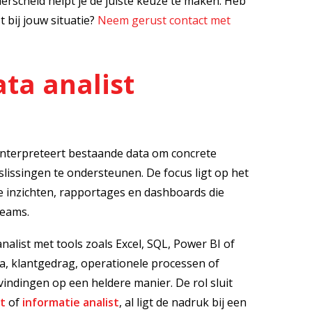
nderscheid helpt je de juiste keuze te maken. Heb
t bij jouw situatie?
Neem gerust contact met
ta analist
 interpreteert bestaande data om concrete
lissingen te ondersteunen. De focus ligt op het
ke inzichten, rapportages en dashboards die
teams.
analist met tools zoals Excel, SQL, Power BI of
ta, klantgedrag, operationele processen of
indingen op een heldere manier. De rol sluit
st
of
informatie analist
, al ligt de nadruk bij een