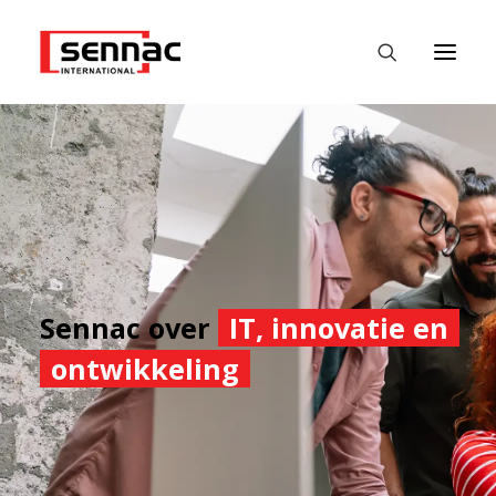
HOME
WERKGEVERS
WERKZOEKENDE
FASTEST
Sennac over
IT, innovatie en
DATALABS
ontwikkeling
NIEUWS
CONTACT
NEDERLANDS