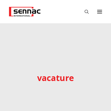
HOME
WERKGEVERS
WERKZOEKENDE
FASTEST
vacature
DATALABS
NIEUWS
CONTACT
NEDERLANDS