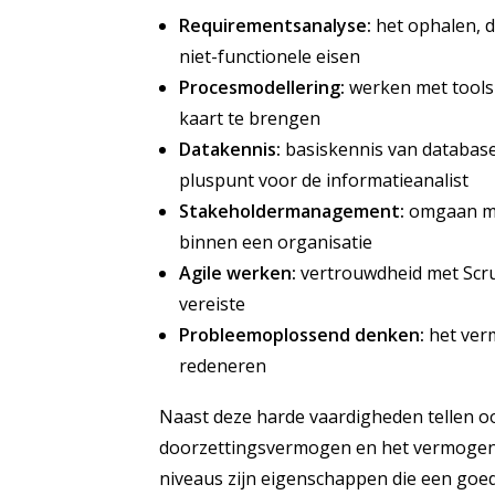
Requirementsanalyse:
het ophalen, d
niet-functionele eisen
Procesmodellering:
werken met tools
kaart te brengen
Datakennis:
basiskennis van databases
pluspunt voor de informatieanalist
Stakeholdermanagement:
omgaan me
binnen een organisatie
Agile werken:
vertrouwdheid met Scru
vereiste
Probleemoplossend denken:
het ver
redeneren
Naast deze harde vaardigheden tellen o
doorzettingsvermogen en het vermogen 
niveaus zijn eigenschappen die een goe