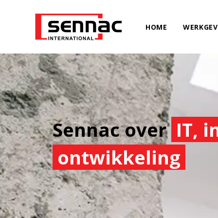
HOME
WERKGEV
Sennac over
IT, 
ontwikkeling