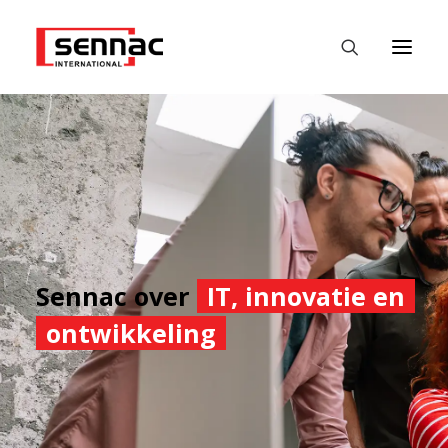
HOME
WERKGEVERS
WERKZOEKENDE
FASTEST
Sennac over
IT, innovatie en
DATALABS
ontwikkeling
NIEUWS
CONTACT
NEDERLANDS