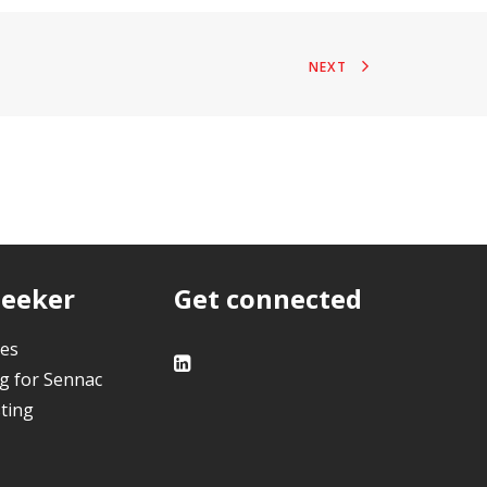
NEXT
Seeker
Get connected
ies
g for Sennac
ting