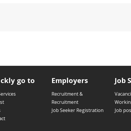
ckly go to
Employers
Job 
ervices
Recruitment &
Vacanc
st
Recruitment
Workin
s
Job Seeker Registration
Job pos
act