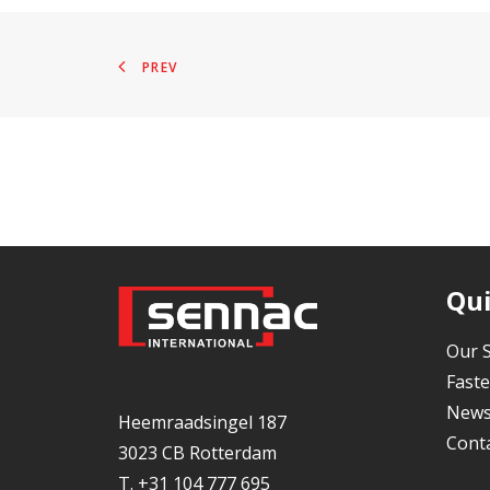
PREV
Qui
Our S
Faste
New
Heemraadsingel 187
Cont
3023 CB Rotterdam
T. +31 104 777 695