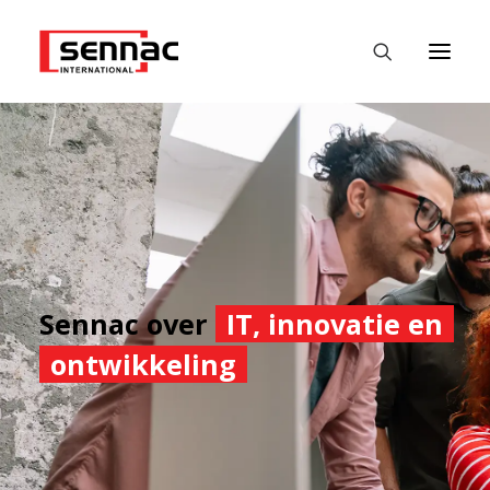
HOME
WERKGEVERS
WERKZOEKENDE
FASTEST
Sennac over
IT, innovatie en
DATALABS
ontwikkeling
NIEUWS
CONTACT
NEDERLANDS