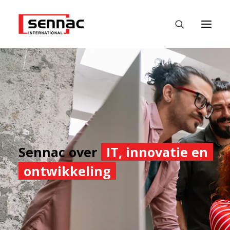
HOME
WERKGEVERS
WERKZOEKENDE
FASTEST
Sennac over
IT, innovatie en
DATALABS
ontwikkeling
NIEUWS
CONTACT
NEDERLANDS