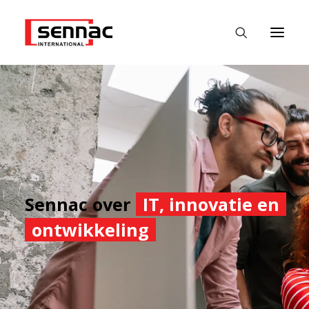
HOME
WERKGEVERS
WERKZOEKENDE
FASTEST
Sennac over
IT, innovatie en
DATALABS
ontwikkeling
NIEUWS
CONTACT
NEDERLANDS