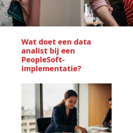
Wat doet een data
analist bij een
PeopleSoft-
implementatie?