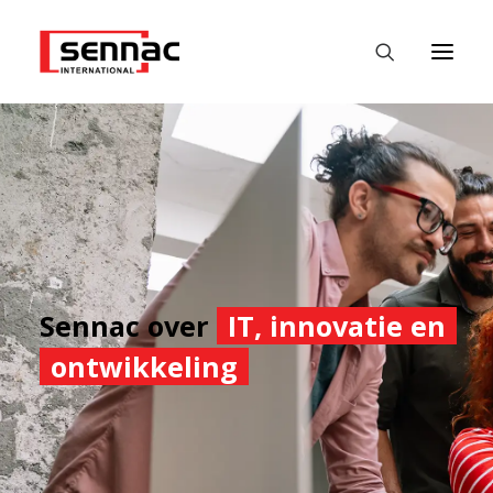
HOME
WERKGEVERS
WERKZOEKENDE
FASTEST
Sennac over
IT, innovatie en
DATALABS
ontwikkeling
NIEUWS
CONTACT
NEDERLANDS