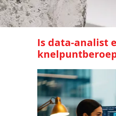
Is data-analist 
knelpuntberoe