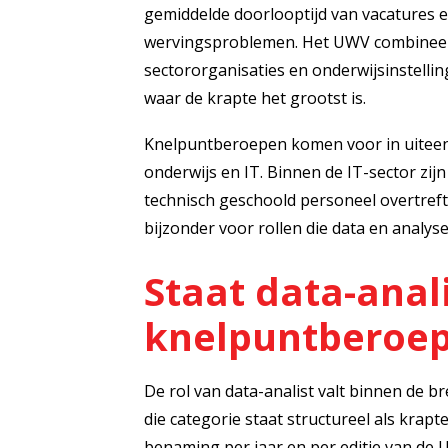
gemiddelde doorlooptijd van vacatures e
wervingsproblemen. Het UWV combineert
sectororganisaties en onderwijsinstelli
waar de krapte het grootst is.
Knelpuntberoepen komen voor in uiteenl
onderwijs en IT. Binnen de IT-sector zijn
technisch geschoold personeel overtreft 
bijzonder voor rollen die data en analy
Staat data-anali
knelpuntberoep
De rol van data-analist valt binnen de br
die categorie staat structureel als kra
benaming per jaar en per editie van de 