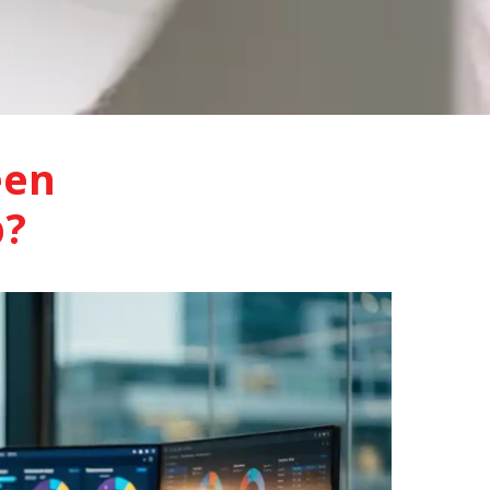
een
p?