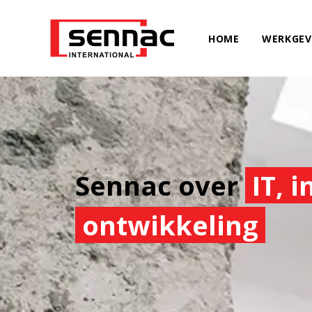
HOME
WERKGEV
Sennac over
IT, 
ontwikkeling