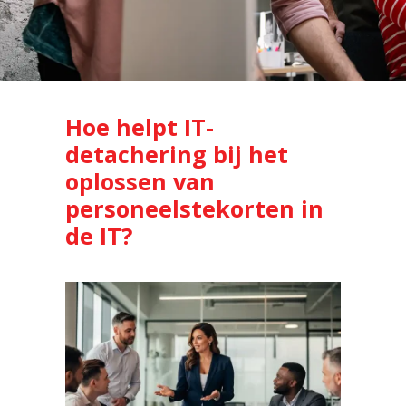
Hoe helpt IT-
detachering bij het
oplossen van
personeelstekorten in
de IT?