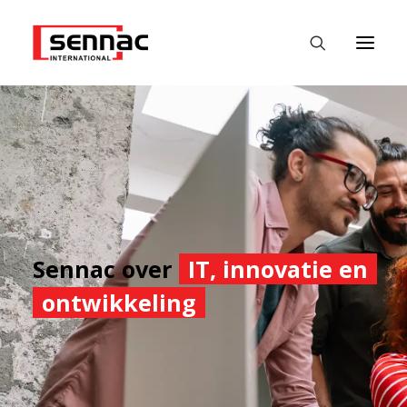
HOME
WERKGEVERS
WERKZOEKENDE
FASTEST
Sennac over
IT, innovatie en
DATALABS
ontwikkeling
NIEUWS
CONTACT
NEDERLANDS