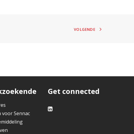
VOLGENDE
kzoekende
Get connected
res
 voor Sennac
middeling
jven