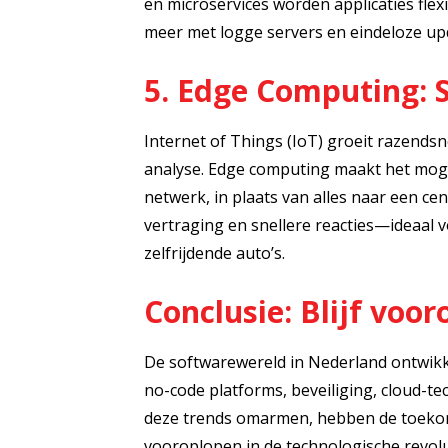
en microservices worden applicaties flex
meer met logge servers en eindeloze up
5. Edge Computing: S
Internet of Things (IoT) groeit razends
analyse. Edge computing maakt het moge
netwerk, in plaats van alles naar een cen
vertraging en snellere reacties—ideaal
zelfrijdende auto’s.
Conclusie: Blijf voo
De softwarewereld in Nederland ontwikkel
no-code platforms, beveiliging, cloud-t
deze trends omarmen, hebben de toekomst
vooroplopen in de technologische revolu