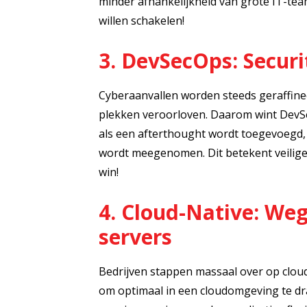
minder afhankelijkheid van grote IT-team
willen schakelen!
3. DevSecOps: Securi
Cyberaanvallen worden steeds geraffine
plekken veroorloven. Daarom wint DevSec
als een afterthought wordt toegevoegd,
wordt meegenomen. Dit betekent veiliger
win!
4. Cloud-Native: We
servers
Bedrijven stappen massaal over op cloud-
om optimaal in een cloudomgeving te dr