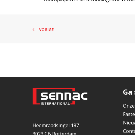
VORIGE
Ga 
Onze
Faste
Nieu
Heemraadsingel 187
Cont
3023 CB Rotterdam