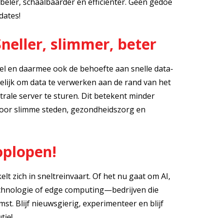
ibeler, schaalbaarder en efficiënter. Geen gedoe
dates!
neller, slimmer, beter
nel en daarmee ook de behoefte aan snelle data-
lijk om data te verwerken aan de rand van het
trale server te sturen. Dit betekent minder
 voor slimme steden, gezondheidszorg en
roplopen!
t zich in sneltreinvaart. Of het nu gaat om AI,
echnologie of edge computing—bedrijven die
. Blijf nieuwsgierig, experimenteer en blijf
tie!