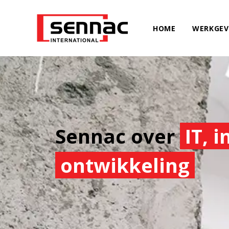
HOME
WERKGEV
Sennac over
IT, 
ontwikkeling