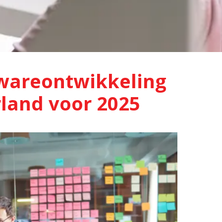
twareontwikkeling
land voor 2025