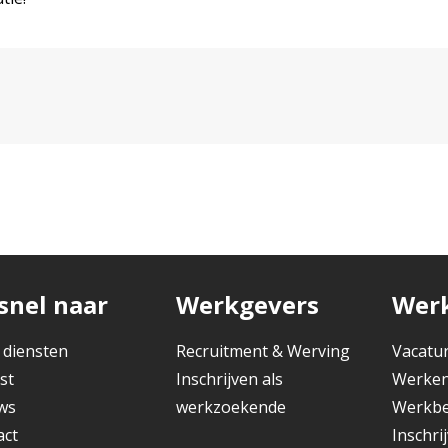
snel naar
Werkgevers
Wer
 diensten
Recruitment & Werving
Vacatu
st
Inschrijven als
Werken
ws
werkzoekende
Werkbe
act
Inschri